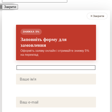
пустым.
Закрити
Закрити
ЗНИЖКА 5%
Заповніть форму для
замовлення
Оформіть заявку онлайн і отримайте знижку 5%
на переклад