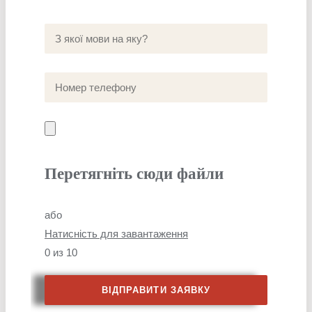
Перетягніть сюди файли
або
Натисність для завантаження
0
из 10