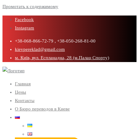
Промотать к содержимому
Facebook
Instagram
+38-068-866-72-79 , +38-050-268-81-00
kievpereklad@gmail.com
м. Київ, вул. Еспланадна, 28 (м.Палац Спорту)
Главная
Цены
Контакты
О Бюро переводов в Киеве