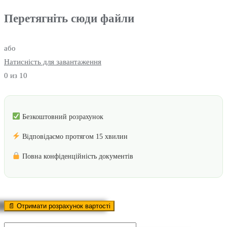
Перетягніть сюди файли
або
Натисність для завантаження
0
из 10
Безкоштовний розрахунок
Відповідаємо протягом 15 хвилин
Повна конфіденційність документів
Оставьте
это
поле