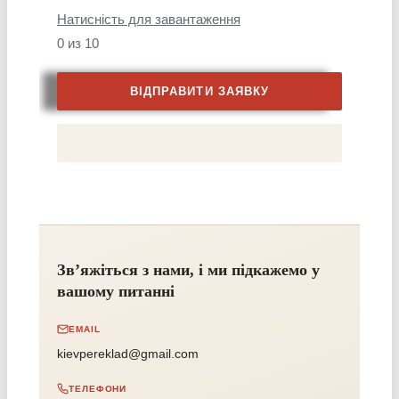
Натисність для завантаження
0
из 10
Зв’яжіться з нами, і ми підкажемо у
вашому питанні
EMAIL
kievpereklad@gmail.com
ТЕЛЕФОНИ