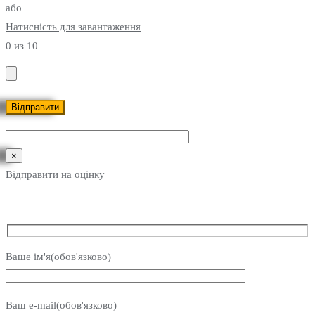
або
Натисність для завантаження
0
из 10
×
Відправити на оцінку
Ваше ім'я(обов'язково)
Ваш e-mail(обов'язково)