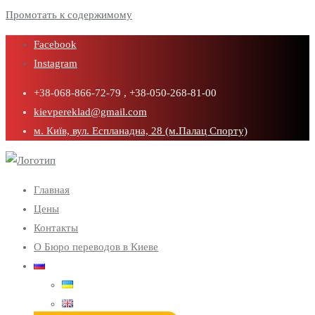
Промотать к содержимому
Facebook
Instagram
+38-068-866-72-79 , +38-050-268-81-00
kievpereklad@gmail.com
м. Київ, вул. Еспланадна, 28 (м.Палац Спорту)
Главная
Цены
Контакты
О Бюро переводов в Киеве