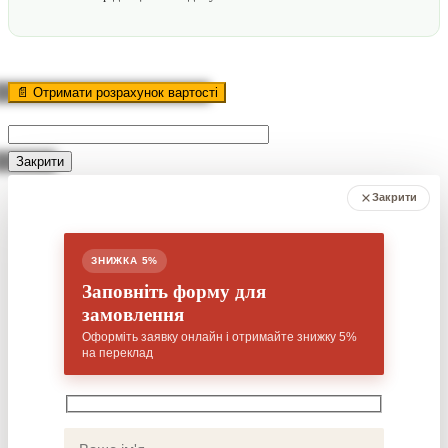
Оставьте
это
поле
пустым.
Закрити
Закрити
ЗНИЖКА 5%
Заповніть форму для
замовлення
Оформіть заявку онлайн і отримайте знижку 5%
на переклад