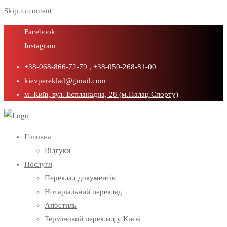
Skip to content
Facebook
Instagram
+38-068-866-72-79 , +38-050-268-81-00
kievpereklad@gmail.com
м. Київ, вул. Еспланадна, 28 (м.Палац Спорту)
Головна
Відгуки
Послуги
Переклад документів
Нотаріальний переклад
Апостиль
Терміновий переклад у Києві