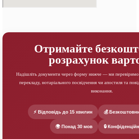
Отримайте безкошт
розрахунок варто
Надішліть документи через форму нижче — ми перевіримо ї
перекладу, нотаріального посвідчення чи апостиля та пов
виконання.
⚡ Відповідь до 15 хвилин
💰 Безкоштовн
🌍 Понад 30 мов
🔒 Конфіденційн