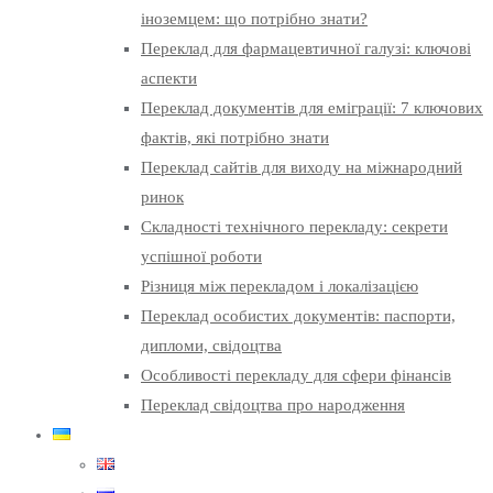
іноземцем: що потрібно знати?
Переклад для фармацевтичної галузі: ключові
аспекти
Переклад документів для еміграції: 7 ключових
фактів, які потрібно знати
Переклад сайтів для виходу на міжнародний
ринок
Складності технічного перекладу: секрети
успішної роботи
Різниця між перекладом і локалізацією
Переклад особистих документів: паспорти,
дипломи, свідоцтва
Особливості перекладу для сфери фінансів
Переклад свідоцтва про народження