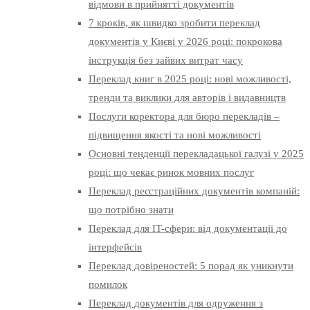
відмови в прийнятті документів
7 кроків, як швидко зробити переклад
документів у Києві у 2026 році: покрокова
інструкція без зайвих витрат часу
Переклад книг в 2025 році: нові можливості,
тренди та виклики для авторів і видавництв
Послуги коректора для бюро перекладів –
підвищення якості та нові можливості
Основні тенденції перекладацької галузі у 2025
році: що чекає ринок мовних послуг
Переклад реєстраційних документів компаній:
що потрібно знати
Переклад для IT-сфери: від документації до
інтерфейсів
Переклад довіреностей: 5 порад як уникнути
помилок
Переклад документів для одруження з