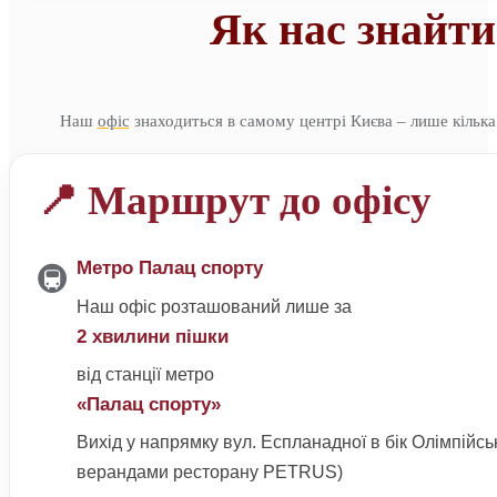
Як нас знайти
Наш
офіс
знаходиться в самому центрі Києва – лише кілька
📍 Маршрут до офісу
Метро Палац спорту
🚇
Наш офіс розташований лише за
2 хвилини пішки
від станції метро
«Палац спорту»
Вихід у напрямку вул. Еспланадної в бік Олімпійськ
верандами ресторану PETRUS)