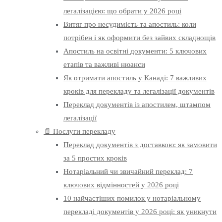
легалізацією: що обрати у 2026 році
Витяг про несудимість та апостиль: коли
потрібен і як оформити без зайвих складнощів
Апостиль на освітні документи: 5 ключових
етапів та важливі нюанси
Як отримати апостиль у Канаді: 7 важливих
кроків для перекладу та легалізації документів
Переклад документів із апостилем, штампом
легалізації
📄 Послуги перекладу
Переклад документів з доставкою: як замовити
за 5 простих кроків
Нотаріальний чи звичайний переклад: 7
ключових відмінностей у 2026 році
10 найчастіших помилок у нотаріальному
перекладі документів у 2026 році: як уникнути