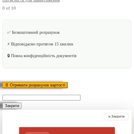
0
of 10
✅ Безкоштовний розрахунок
⚡ Відповідаємо протягом 15 хвилин
🔒 Повна конфіденційність документів
Оставьте
это
поле
пустым.
Закрити
Закрити