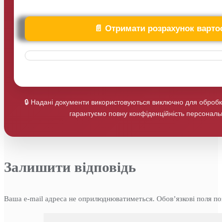
Оставьте
это
поле
пустым.
🔒 Надані документи використовуються виключно для оброб
гарантуємо повну конфіденційність персональ
Залишити відповідь
Ваша e-mail адреса не оприлюднюватиметься.
Обов’язкові поля п