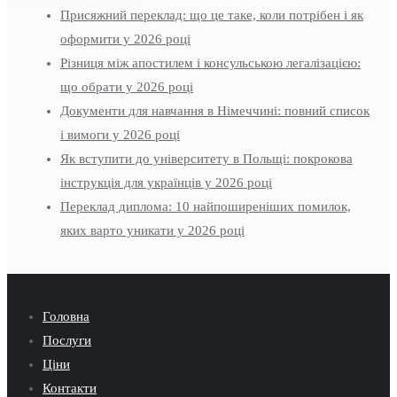
Присяжний переклад: що це таке, коли потрібен і як
оформити у 2026 році
Різниця між апостилем і консульською легалізацією:
що обрати у 2026 році
Документи для навчання в Німеччині: повний список
і вимоги у 2026 році
Як вступити до університету в Польщі: покрокова
інструкція для українців у 2026 році
Переклад диплома: 10 найпоширеніших помилок,
яких варто уникати у 2026 році
Головна
Послуги
Ціни
Контакти