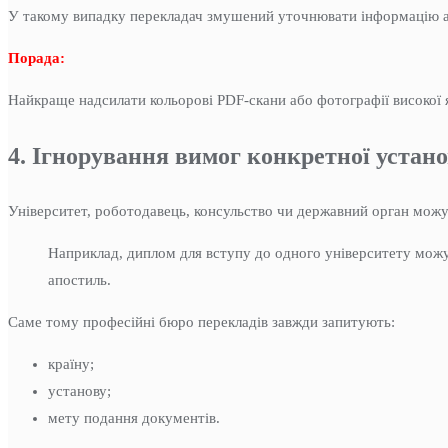
У такому випадку перекладач змушений уточнювати інформацію а
Порада:
Найкраще надсилати кольорові PDF-скани або фотографії високої яко
4. Ігнорування вимог конкретної устан
Університет, роботодавець, консульство чи державний орган можут
Наприклад, диплом для вступу до одного університету можу
апостиль.
Саме тому професійні бюро перекладів завжди запитують:
країну;
установу;
мету подання документів.