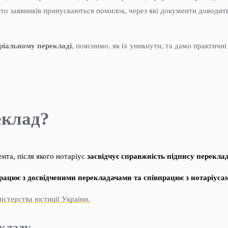
то заявників припускаються помилок, через які документи доводит
ріальному перекладі
, пояснимо, як їх уникнути, та дамо практичн
еклад?
нта, після якого нотаріус
засвідчує справжність підпису перекла
рацює з досвідченими перекладачами та співпрацює з нотаріуса
істерства юстиції України.
екладу