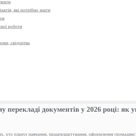
спекти
актів, які потрібно знати
нок
шної роботи
оми, свідоцтва
у перекладі документів у 2026 році: як 
х, хто планує навчання, працевлаштування, оформлення громадянст