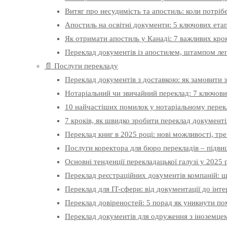
Витяг про несудимість та апостиль: коли потріб
Апостиль на освітні документи: 5 ключових етап
Як отримати апостиль у Канаді: 7 важливих крокі
Переклад документів із апостилем, штампом лега
📄 Послуги перекладу
Переклад документів з доставкою: як замовити з
Нотаріальний чи звичайний переклад: 7 ключови
10 найчастіших помилок у нотаріальному перекл
7 кроків, як швидко зробити переклад документів
Переклад книг в 2025 році: нові можливості, тре
Послуги коректора для бюро перекладів – підви
Основні тенденції перекладацької галузі у 2025
Переклад реєстраційних документів компаній: щ
Переклад для IT-сфери: від документації до інт
Переклад довіреностей: 5 порад як уникнути п
Переклад документів для одруження з іноземцем