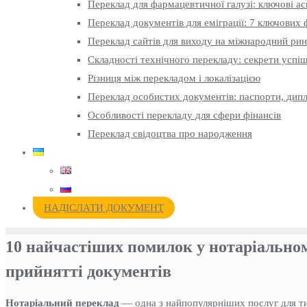
Переклад для фармацевтичної галузі: ключові а
Переклад документів для еміграції: 7 ключових ф
Переклад сайтів для виходу на міжнародний ри
Складності технічного перекладу: секрети успі
Різниця між перекладом і локалізацією
Переклад особистих документів: паспорти, дипл
Особливості перекладу для сфери фінансів
Переклад свідоцтва про народження
НАДІСЛАТИ ДОКУМЕНТ
10 найчастіших помилок у нотаріальном
прийнятті документів
Нотаріальний переклад
— одна з найпопулярніших послуг для ти