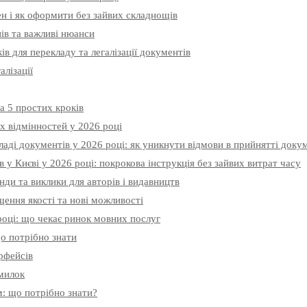
ен і як оформити без зайвих складнощів
ів та важливі нюанси
в для перекладу та легалізації документів
лізації
а 5 простих кроків
х відмінностей у 2026 році
аді документів у 2026 році: як уникнути відмови в прийнятті доку
 у Києві у 2026 році: покрокова інструкція без зайвих витрат часу
нди та виклики для авторів і видавництв
щення якості та нові можливості
 році: що чекає ринок мовних послуг
о потрібно знати
ерфейсів
омилок
: що потрібно знати?