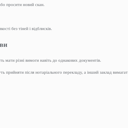
бо просити новий скан.
сті без тіней і відблисків.
ови
ь мати різні вимоги навіть до однакових документів.
ть прийняти після нотаріального перекладу, а інший заклад вимага