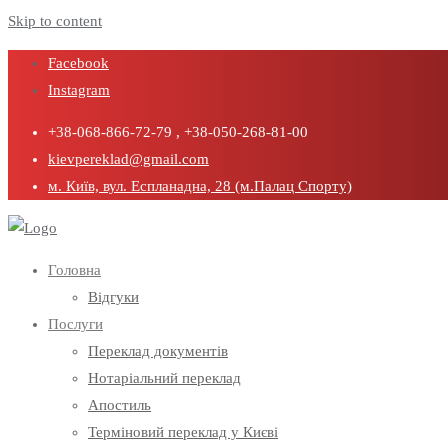
Skip to content
Facebook
Instagram
+38-068-866-72-79 , +38-050-268-81-00
kievpereklad@gmail.com
м. Київ, вул. Еспланадна, 28 (м.Палац Спорту)
Головна
Відгуки
Послуги
Переклад документів
Нотаріальний переклад
Апостиль
Терміновий переклад у Києві